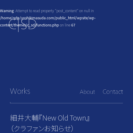
Warning
: Attempt to read property "post_content" on null in
/home/qdp/yoshikimasuda.com/public_html/wpsite/wp-
content/themes/c_sd/functions.php
on line
67
細井大輔『New Old Town』
（クラファンお知らせ）