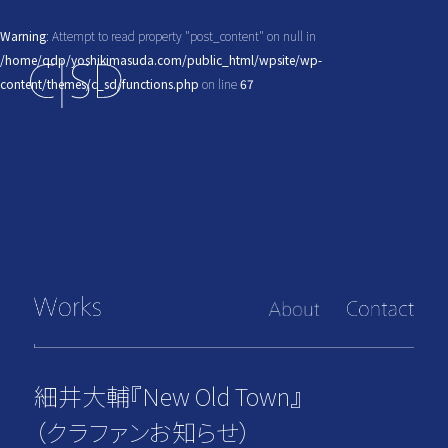
Warning
: Attempt to read property "post_content" on null in
/home/qdp/yoshikimasuda.com/public_html/wpsite/wp-
content/themes/c_sd/functions.php
on line
67
細井大輔『New Old Town』
（クラファンお知らせ）