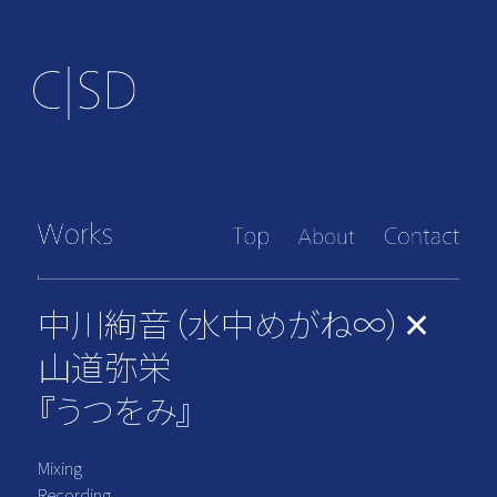
中川絢音（水中めがね∞）✕
山道弥栄
『うつをみ』
Mixing
Recording