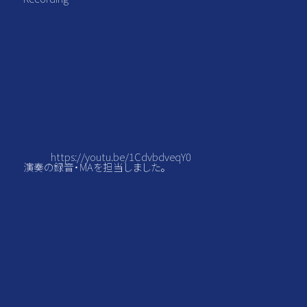
https://youtu.be/1CdvbdveqY0
演奏の録音・MAを担当しました。