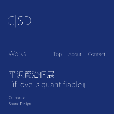
平沢賢治個展
『if love is quantifiable』
Compose
Sound Design